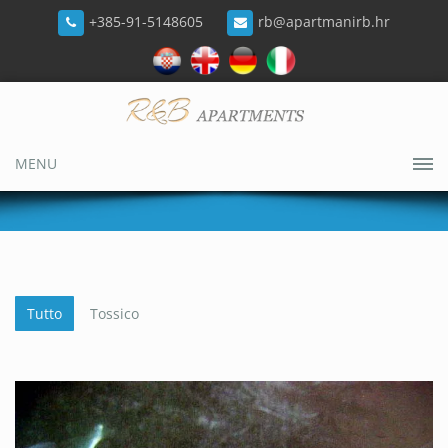
+385-91-5148605
rb@apartmanirb.hr
MENU
Tutto
Tossico