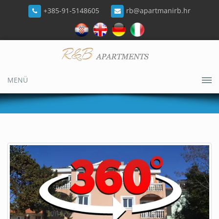
+385-91-5148605
rb@apartmanirb.hr
MENÜ