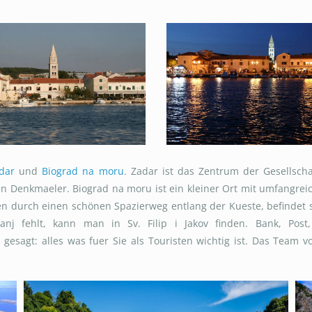
dar
und
Biograd na moru
. Zadar ist das Zentrum der Gesellscha
chen Denkmaeler. Biograd na moru ist ein kleiner Ort mit umfangr
en durch einen schönen Spazierweg entlang der Kueste, befindet s
nj fehlt, kann man in Sv. Filip i Jakov finden. Bank, Post,
gesagt: alles was fuer Sie als Touristen wichtig ist. Das Team 