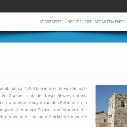
STARTSEITE
ÜBER ZIELORT
APPARTEMENTS
nal, hat ca. 1.450 Einwohner. Er wurde noch
chen Graeber sind der beste Beweis dafuer.
stoert und einmal sogar von den Bewohnern in
gangenheit erinnern Tuerme und Mauern, die
mit ihrem wunderschoenem Glockenturm wurde