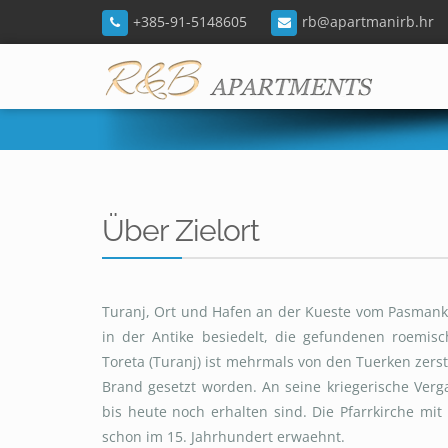
+385-91-5148605
rb@apartmanirb.hr
Über Zielort
Turanj, Ort und Hafen an der Kueste vom Pasmanka
in der Antike besiedelt, die gefundenen roemis
Toreta (Turanj) ist mehrmals von den Tuerken zer
Brand gesetzt worden. An seine kriegerische Ver
bis heute noch erhalten sind. Die Pfarrkirche 
schon im 15. Jahrhundert erwaehnt.