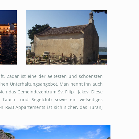
ft. Zadar ist eine der aeltesten und schoensten
eichen Unterhaltungsangebot. Man nennt ihn auch
ich das Gemeindezentrum Sv. Filip i Jakov. Diese
 Tauch- und Segelclub sowie ein vielseitiges
von R&B Appartements ist sich sicher, das Turanj