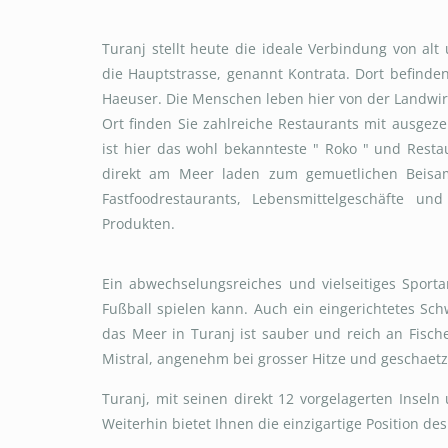
Turanj stellt heute die ideale Verbindung von al
die Hauptstrasse, genannt Kontrata. Dort befinde
Haeuser. Die Menschen leben hier von der Landwir
Ort finden Sie zahlreiche Restaurants mit ausge
ist hier das wohl bekannteste " Roko " und Rest
direkt am Meer laden zum gemuetlichen Beisam
Fastfoodrestaurants, Lebensmittelgeschäfte un
Produkten.
Ein abwechselungsreiches und vielseitiges Sporta
Fußball spielen kann. Auch ein eingerichtetes S
das Meer in Turanj ist sauber und reich an Fisc
Mistral, angenehm bei grosser Hitze und geschaetz
Turanj, mit seinen direkt 12 vorgelagerten Inseln
Weiterhin bietet Ihnen die einzigartige Position 