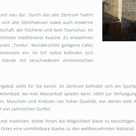
t und neu dar. Durch das alte Zentrum fuehrt
n sich alte Steinhaeuser sowie auch moderne
tschaft, der Fischerei und dem Tourismus. Im
zeichneter mediteraner Kueche. Zu erwaehnen
aurant „Toreta“. Wunderschön gelegene Cafes
mensein ein. Im Ort selbst befinden sich
d Stände mit verschiedenen einheimischen
ngebot steht für Sie bereit. Im Zentrum befindet sich ein Sportp
chwimmbad, wo man Wasserball spielen kann, steht zur Verfuegung
hen, Muscheln und Krebsen von hoher Qualität, von denen viele 
t von zahlreichen Surfen.
 und Inselchen, bietet Ihnen die Möglichkeit diese zu besichtigen
des Ortes eine unmittelbare Naehe zu den weltberuehmten National