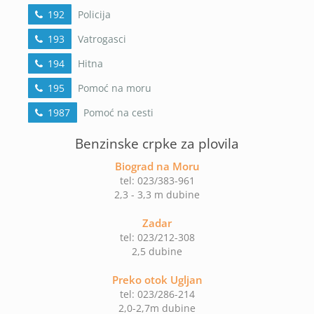
192
Policija
193
Vatrogasci
194
Hitna
195
Pomoć na moru
1987
Pomoć na cesti
Benzinske crpke za plovila
Biograd na Moru
tel: 023/383-961
2,3 - 3,3 m dubine
Zadar
tel: 023/212-308
2,5 dubine
Preko otok Ugljan
tel: 023/286-214
2,0-2,7m dubine