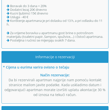
Boravak do 3 dana + 20%
Dodatni lezaj 20€ dnevno
Kucni ljubimci 15€ dnevno
Usluga - 40 €
Korištenje apartmana je pri dolasku od 13 h, a pri odlasku do 11
h.
Za vrijeme boravka u apartmanu gost brine o potrošnom
materijalu (toaletni papir, šampon, spužvice,...) i čistoći apartmana.
Posteljina i rućnici se mijenjaju svakih 7 dana.
Informacije o rezervaciji
* Cijena u eurima varira ovisno o tečaju
Način rezervacije:
Da bi rezervirali apartman najprije nam pomoću kontakt
stranice mailom javite podatke. Kada uskladimo datum i
odgovarajući apartman morate izvršiti uplatu akontacije 30 %
od iznosa na tekući račun.