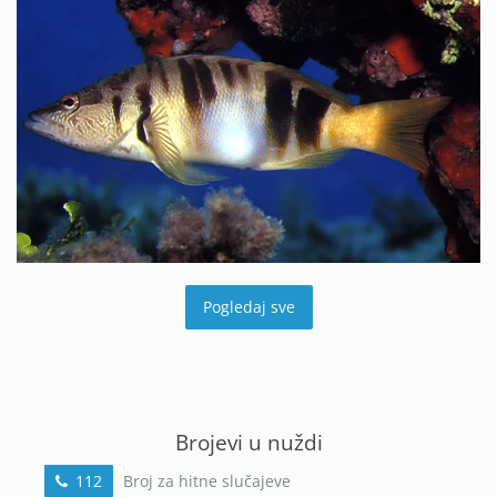
Pogledaj sve
Brojevi u nuždi
112
Broj za hitne slučajeve