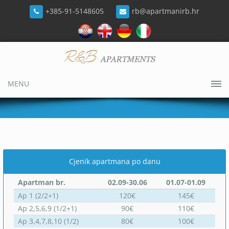
+385-91-5148605
rb@apartmanirb.hr
MENU
Cjenik apartmana po danu
Apartman br.
02.09-30.06
01.07-01.09
Ap 1 (2/2+1)
120€
145€
Ap 2,5,6,9 (1/2+1)
90€
110€
Ap 3,4,7,8,10 (1/2)
80€
100€