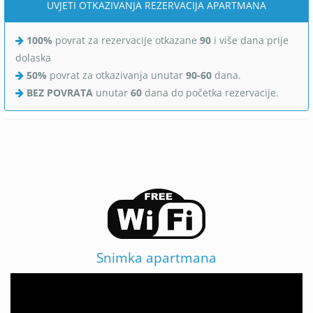
UVJETI OTKAZIVANJA REZERVACIJA APARTMANA
100%
povrat za rezervacije otkazane
90
i više dana prije
dolaska
50%
povrat za otkazivanja unutar
90-60
dana.
BEZ POVRATA
unutar
60
dana do početka rezervacije.
Snimka apartmana